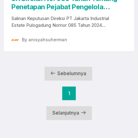
Penetapan Pejabat Pengelola
Informasi dan Dokumentasi PT JIEP
Salinan Keputusan Direksi PT Jakarta Industrial
Estate Pulogadung Nomor 085 Tahun 2024
tentang Penet...
By anisyahsuherman
Sebelumnya
1
Selanjutnya