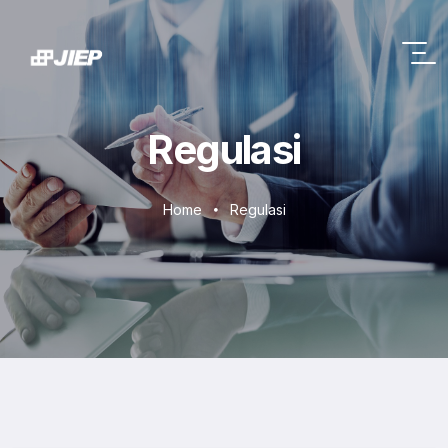
Please
note:
This
website
includes
Regulasi
an
accessibility
system.
Home
Regulasi