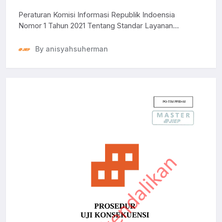
Tentang Standar Layanan Informasi
Peraturan Komisi Informasi Republik Indoensia
Publik
Nomor 1 Tahun 2021 Tentang Standar Layanan
Informasi P...
By anisyahsuherman