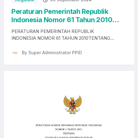
Peraturan Pemerintah Republik
Indonesia Nomor 61 Tahun 2010
tentang Pelaksanaan Undang-
PERATURAN PEMERINTAH REPUBLIK
Undang Nomor 14 Tahun 2008
INDONESIA NOMOR 61 TAHUN 2010TENTANG
tentang Keterbukaan Informasi
PELAKSANAAN UNDANG-UNDANG NOMOR 1...
Publik
By Super Administrator PPID